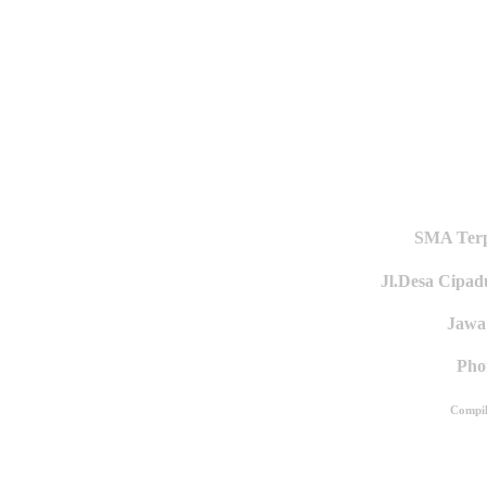
SMA Terp
Jl.Desa Cipa
Jawa 
Pho
Compil